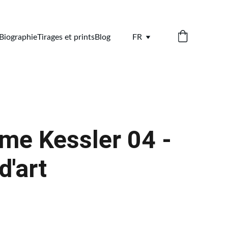
Biographie
Tirages et prints
Blog
FR
me Kessler 04 -
d'art