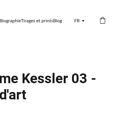
Biographie
Tirages et prints
Blog
FR
me Kessler 03 -
d'art