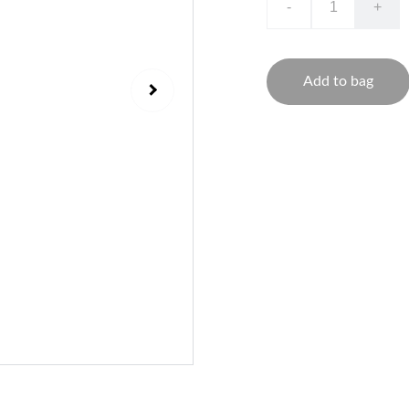
-
+
Add to bag