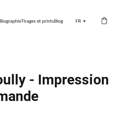
Biographie
Tirages et prints
Blog
FR
ully - Impression
emande