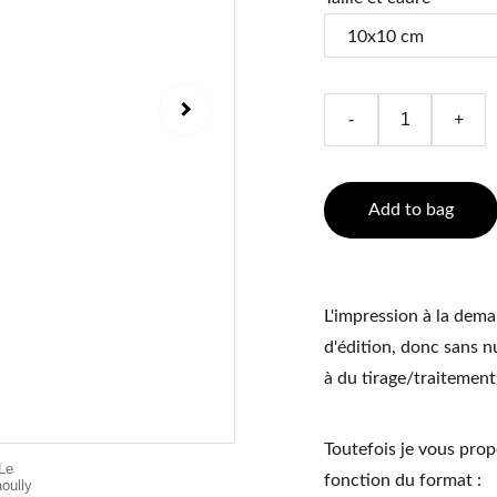
-
+
Add to bag
L'impression à la deman
d'édition, donc sans n
à du tirage/traitemen
Toutefois je vous propo
fonction du format :