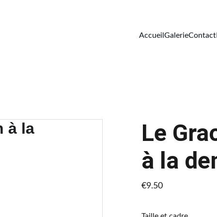
Accueil
Galerie
Contact
Le Grao
à la d
€9.50
Taille et cadre