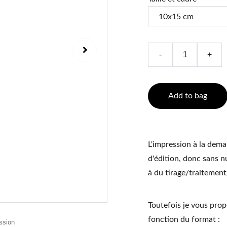
-
+
Add to bag
L'impression à la deman
d'édition, donc sans n
à du tirage/traitemen
Toutefois je vous propo
fonction du format :