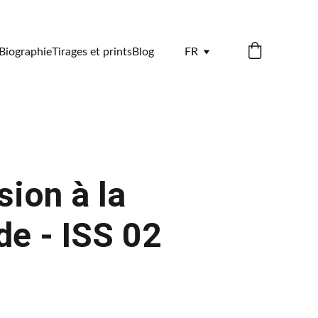
Biographie
Tirages et prints
Blog
FR
ion à la
e - ISS 02