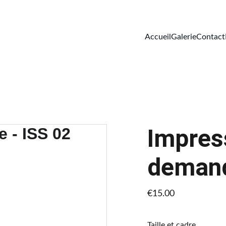
Accueil
Galerie
Contact
Impress
demand
€15.00
Taille et cadre